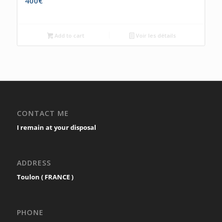
400
€
Add to cart
Voir les détails
CONTACT ME
I remain at your disposal
ADDRESS
Toulon ( FRANCE )
PHONE