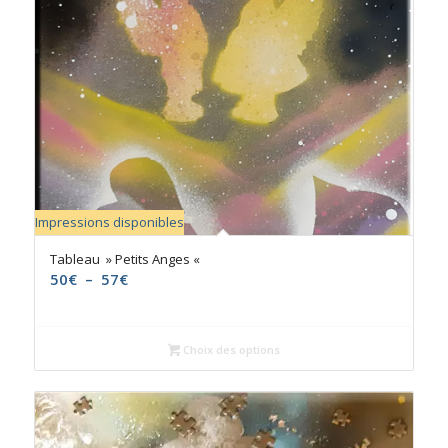
Impressions disponibles
Tableau » Petits Anges «
Plage
50
€
–
57
€
de
prix :
50€
Choix des options
à
57€