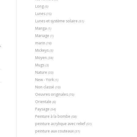
Long
(5)
Lunes
(15)
Lunes et système solaire
(51)
Manga
(1)
Mariage
(1)
marin
(18)
'
Mickeys
(3)
Moyen
(38)
Mugs
(3)
Nature
(33)
New - York
(1)
Non classé
(10)
Oeuvres originales
(70)
Orientale
(6)
Paysage
(54)
Peinture à la bombe
(58)
peinture acrylique avec relief
(51)
peinture aux couteaux
(31)