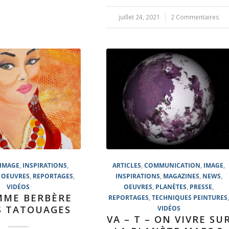
juillet 24, 2021
/
2 Commentaires
IMAGE
,
INSPIRATIONS
,
ARTICLES
,
COMMUNICATION
,
IMAGE
,
,
OEUVRES
,
REPORTAGES
,
INSPIRATIONS
,
MAGAZINES
,
NEWS
,
VIDÉOS
OEUVRES
,
PLANÈTES
,
PRESSE
,
MME BERBÈRE
REPORTAGES
,
TECHNIQUES PEINTURES
S TATOUAGES
VIDÉOS
VA – T – ON VIVRE SU