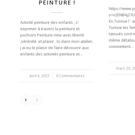
PEINTURE !
https://www.
v=v2ENBAj27U
En Tunisie l '
Activité peinture des enfants , s'
Tunisie les f
exprimer à travers la peinture et
tatoués sont m
pochoirs Peinture rime avec liberté
même détatouer
,sérénité et plaisir . Ici dans mon atelier,
commettent…
j ai eu le plaisir de faire découvrir aux
enfants des activités peinture et…
mars 20, 2
/
avril 4, 2021
/
0 Commentaires
1
2