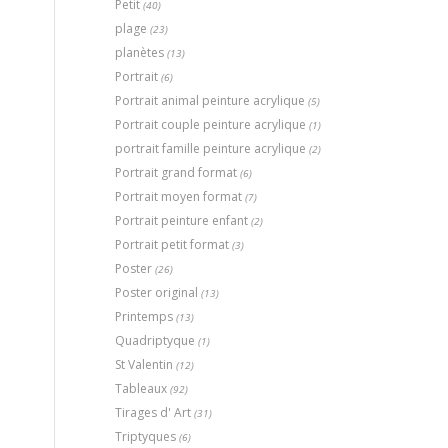
Petit
(40)
plage
(23)
planètes
(13)
Portrait
(6)
Portrait animal peinture acrylique
(5)
Portrait couple peinture acrylique
(1)
portrait famille peinture acrylique
(2)
Portrait grand format
(6)
Portrait moyen format
(7)
Portrait peinture enfant
(2)
Portrait petit format
(3)
Poster
(26)
Poster original
(13)
Printemps
(13)
Quadriptyque
(1)
St Valentin
(12)
Tableaux
(92)
Tirages d' Art
(31)
Triptyques
(6)