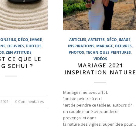
CONSEILS
,
DÉCO
,
IMAGE
,
ARTICLES
,
ARTISTES
,
DÉCO
,
IMAGE
,
ONS
,
OEUVRES
,
PHOTOS
,
INSPIRATIONS
,
MARIAGE
,
OEUVRES
,
OS
,
ZEN ATTITUDE
PHOTOS
,
TECHNIQUES PEINTURES
,
ST CE QUE LE
VIDÉOS
MARIAGE 2021
G SCHUI ?
INSPIRATION NATUR
Mariage rime avec art : L
‘ artiste peintre à eu l
 2021
0 Commentaires
‘ art de peindre ce tableau autours d ‘
un couple marié avec undécor
provençal et dans
la nature des vignes. Super idée pour…