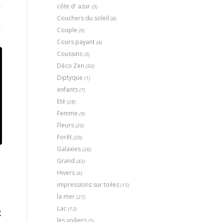
côte d' azur
(3)
Couchers du soleil
(8)
Couple
(9)
Cours payant
(4)
Coussins
(3)
Déco Zen
(50)
Diptyque
(1)
enfants
(7)
Eté
(28)
Femme
(9)
Fleurs
(20)
Forêt
(20)
Galaxies
(26)
Grand
(43)
Hivers
(6)
impressions sur toiles
(15)
,
la mer
(27)
Lac
(13)
R
les voiliers
(5)