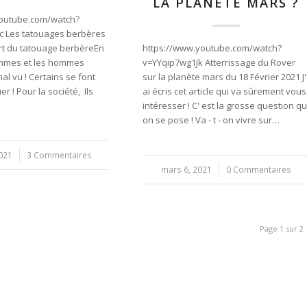
LA PLANÈTE MARS ?
youtube.com/watch?
c Les tatouages berbères
 art du tatouage berbèreEn
https://www.youtube.com/watch?
emmes et les hommes
v=YYqip7wg1Jk Atterrissage du Rover
al vu ! Certains se font
sur la planète mars du 18 Février 2021 J'
 ! Pour la société, Ils
ai écris cet article qui va sûrement vous
intéresser ! C' est la grosse question qu
on se pose ! Va - t - on vivre sur…
021
3 Commentaires
mars 6, 2021
/
0 Commentaires
Page 1 sur 2