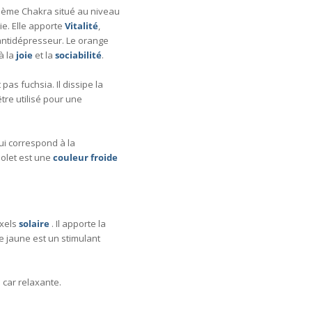
xième Chakra situé au niveau
vie. Elle apporte
Vitalité
,
antidépresseur. Le orange
à la
joie
et la
sociabilité
.
 pas fuchsia. Il dissipe la
être utilisé pour une
ui correspond à la
violet est une
couleur froide
nvenue ! Inscrivez - vous gratuitement à ma newsletter et r
ixels
solaire
. Il apporte la
une remise de 10 % pour le prochain achat d' un tableau 
 Le jaune est un stimulant
 car relaxante.
seignat votre adresse email vous recevrez un code de remise de 10 %, des nouveaut
ux et articles de blog !