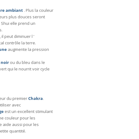
re ambiant
. Plus la couleur
uleurs plus douces seront
 Shui elle prend un
s.
, il peut diminuer l ‘
al contrôle la terre.
une
augmente la pression
u
noir
ou du bleu dans le
ert qui le nourrit voir cycle
uleur du premier
Chakra
.
utiliser avec
ge
est un excellent stimulant
nne couleur pour les
le aide aussi pour les
etite quantité.