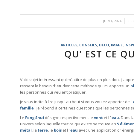
/
JUIN 4, 2024
0 C
ARTICLES
,
CONSEILS
,
DÉCO
,
IMAGE
,
INSP
QU’ EST CE QU
Voici sujet intéressant qui m’ attire de plus en plus dont j’ a
ressent le besoin d’ étudier cette méthode qui m’ apporte un
b
les personnes qui veulent pratiquer .
Je vous incite à lire jusqu’ au bout si vous voulez apporter de l’
famille
. Je répond à certaines questions que les personnes se
Le
Feng Shui
désigne respectivement le
vent
et l ‘
eau
. Dans l
univers selon laquelle tout ce qui existe se trouve en
5 éléme
métal
, la
terre
, le
bois
et l ‘
eau
avec une application d ‘ énerg