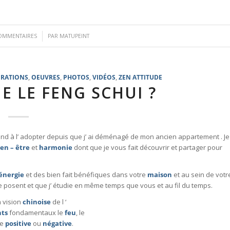
/
OMMENTAIRES
PAR
MATUPEINT
IRATIONS
,
OEUVRES
,
PHOTOS
,
VIDÉOS
,
ZEN ATTITUDE
E LE FENG SCHUI ?
pprend à l’ adopter depuis que j’ ai déménagé de mon ancien appartement . Je
ien – être
et
harmonie
dont que je vous fait découvrir et partager pour
énergie
et des bien fait bénéfiques dans votre
maison
et au sein de votr
 posent et que j’ étudie en même temps que vous et au fil du temps.
a vision
chinoise
de l ‘
nts
fondamentaux le
feu
, le
ie
positive
ou
négative
.