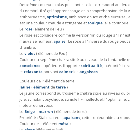
Deuxième couleur la plus puissante, celle correspond au deu
du nombril. Il régit l ‘ apprentissage et la compréhension de la 
enthousiasme,
optimisme
, ambiance douce et chaleureuse , 
est une couleur chaude astringente et
tonique
, elle contribue 
Le
rose
(élément de Feu )
Le rose est considéré comme la version Yin du rouge s ‘ il n ‘ est
mauvaise humeur,
apaise
. Le rose a l ‘ inverse du rouge peut 
chambre.
Le
violet
( élément de Feu )
Couleur du septième chakra situé au niveau de la fontanelle q
conscience
supérieure. Il apporte
spiritualité
, intériorité. Le 
et
relaxante
pouvant
calmer
les
angoisses
.
Couleurs de l ‘ élément de terre
Jaune
(
élément
de
terre
)
Bie
Le jaune correspond au troisième chakra situé au niveau du p
joie, stimulant psychique, stimule l » intellectuel, l ‘ optimisme.
moteur et nerveux.
Le
Beige
–
marron
( élément de terre)
Propriété : Stabilisateur ,
apaisant
, cette couleur aide au repos
En ren
Couleur de l ‘ élément
méta
l :
tablea
Le
blanc
(élément métal)