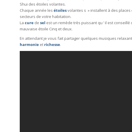
Shui des étoiles volantes.
Chaque année les
étoiles
volantes s » installent à des places 
secteurs de votre habitation.
La
cure
de
sel
est un remède très puissant qu ‘ il est conseillé d ‘
mauvaise étoile Cinq et deux.
En attendant je vous fait partager quelques musiques relaxa
harmonie
et
richesse
.