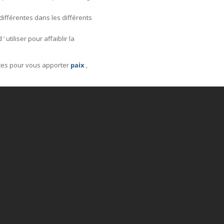
différentes dans les différents
 utiliser pour affaiblir la
ntes pour vous apporter
paix
,