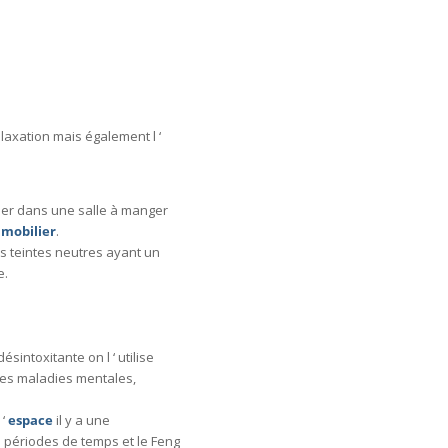
S' inscrire
relaxation mais également l ‘
Besoins de conseils pour votre prochaine déco, je serais là pour vous guider
iser dans une salle à manger
e
mobilier
.
es teintes neutres ayant un
e.
ésintoxitante on l ‘ utilise
des maladies mentales,
 ‘
espace
il y a une
s périodes de temps et le Feng