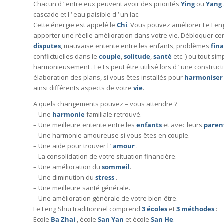
Chacun d ‘ entre eux peuvent avoir des priorités
Ying
ou
Yang
cascade et l ‘ eau paisible d ‘ un lac.
Cette énergie est appelé le
Chi
. Vous pouvez améliorer Le Feng
apporter une réelle amélioration dans votre vie. Débloquer cer
disputes
, mauvaise entente entre les enfants, problèmes
fin
conflictuelles dans le
couple
,
solitude
,
santé
etc. ) ou tout si
harmonieusement . Le Fs peut être utilisé lors d ‘ une constructi
élaboration des plans, si vous êtes installés pour
harmoniser
ainsi différents aspects de votre
vie
.
A quels changements pouvez – vous attendre ?
– Une
harmonie
familiale retrouvé.
– Une meilleure entente entre les
enfants
et avec leurs
paren
– Une harmonie amoureuse si vous êtes en couple.
– Une aide pour trouver l ‘
amour
.
– La consolidation de votre situation financière.
– Une amélioration du
sommeil
.
– Une diminution du
stress
.
– Une meilleure santé générale.
– Une amélioration générale de votre bien-être.
Le Feng Shui traditionnel comprend
3 écoles
et
3 méthodes
:
Ecole
Ba Zhai
, école
San Yan
et école
San He
.