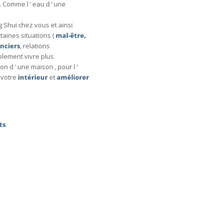
. Comme l ‘ eau d ‘ une
 Shui chez vous et ainsi
taines situations (
mal-être,
anciers
, relations
mplement vivre plus
on d ‘ une maison , pour l ‘
votre
intérieur
et
améliorer
ts
.