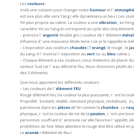
Les
couleurs
:
Voilà une solution pour changer notre
humeur
et l ‘
atmosphè
est vive plus elle sera Yang ( elle dynamisera un lieu ). Les co
Yin plus propice au calme. La couleur a une
vibration
, en Feng
caractère Yin ou Yang et correspond au cycle des cinq élément
– prenons l ‘
argenté
double gris ( couleur de l ‘ élément
métal
influence d ‘ une mauvaise étoile terre ) car je le rappelle le mét
– L’exposition aux couleurs
chaudes
( l’
orangé
, le rouge , le
ja
du sang. A l ‘ inverse l ‘ exposition au
vert
ou au
bleu
calme ).
– Chaque élément a ses couleurs, nous éviterons de placer d
secteur Sud car l ‘ eau détruit le feu. Nous choisirons plutôt du v
des 5 éléments.
Que nous apportent les différents couleurs :
– Les couleurs de l ‘
élément FEU
Rouge (élément Feu ) la couleur la plus puissante, c ‘ est la co
Propriété : Excitant, vitalité, stimulant physique, revitalisant, à 
parcimonie dans les
pièces
dit Yin comme la
chambre
. Le
rou
physique, c ‘ est la couleur de vie de la
passion
, c ‘ est une bo
personnes souffrant d ‘ anorexie car elle favorise l ‘ appétit, el
problèmes de foie. Mais attention le rouge doit être utilisé en p
Le
orange
( élément de feu )