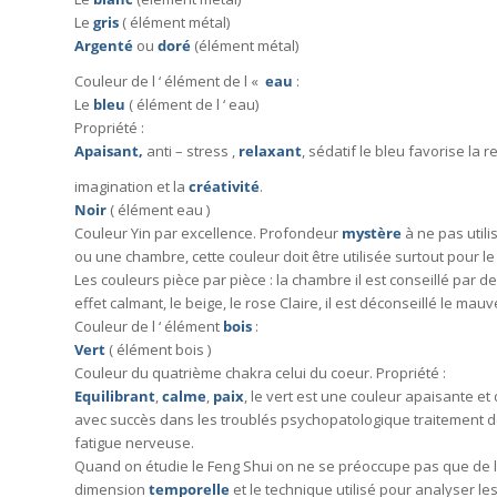
Le
gris
( élément métal)
Argenté
ou
doré
(élément métal)
Couleur de l ‘ élément de l «
eau
:
Le
bleu
( élément de l ‘ eau)
Propriété :
Apaisant,
anti – stress ,
relaxant
, sédatif le bleu favorise la 
imagination et la
créativité
.
Noir
( élément eau )
Couleur Yin par excellence. Profondeur
mystère
à ne pas util
ou une chambre, cette couleur doit être utilisée surtout pour l
Les couleurs pièce par pièce : la chambre il est conseillé par d
effet calmant, le beige, le rose Claire, il est déconseillé le mauv
Couleur de l ‘ élément
bois
:
Vert
( élément bois )
Couleur du quatrième chakra celui du coeur. Propriété :
Equilibrant
,
calme
,
paix
, le vert est une couleur apaisante et d
avec succès dans les troublés psychopatologique traitement 
fatigue nerveuse.
Quand on étudie le Feng Shui on ne se préoccupe pas que de l
dimension
temporelle
et le technique utilisé pour analyser le