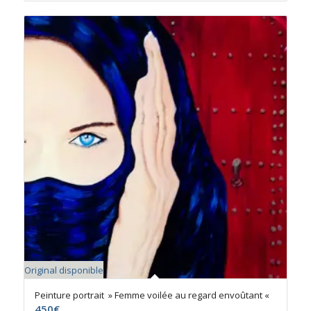
à
165€
Original disponible
Peinture portrait » Femme voilée au regard envoûtant «
450
€