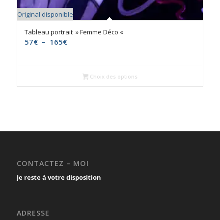
Original disponible
Tableau portrait » Femme Déco «
Plage
57
€
–
165
€
de
prix :
57€
Choix des options
à
165€
CONTACTEZ – MOI
Je reste à votre disposition
ADRESSE