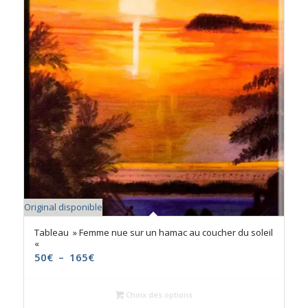
Original disponible
Tableau » Femme nue sur un hamac au coucher du soleil
«
Plage
50
€
–
165
€
de
prix :
Choix des options
50€