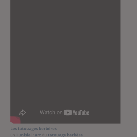
Les tatouages berbères
En
Tunisie
l ‘
art
du
tatouage
berbère