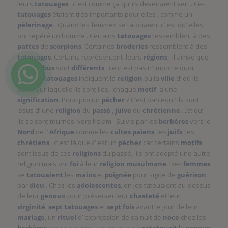
leurs
tatouages
, c est comme ça qu’ ils devenaient vert . Ces
tatouages
étaient très importants pour elles , comme un
pèlerinage
. Quand les femmes se tatouaient c’ est qu’ elles
ont repéré un homme . Certains
tatouages
ressemblent à des
pattes
de
scorpions
. Certaines
broderies
ressemblent à des
tatouages
. Certains représentent leurs
régions
, il arrive que
deux
tribus
sont
différents
, ce n est pas n’ importe quoi,
certains
tatouages
indiquent la
religion
ou la
ville
d’ où ils
sont . Sur laquelle ils sont liés, chaque
motif
a une
signification
. Pourquoi un
pécher
? C’est parcequ ‘ ils sont
issus d’ une
religion
du
passé
,
juive
ou
chrétienne
.. ,et qu’
ils se sont tournés vers l’islam. Suivis par les
berbères
vers le
Nord
de l’
Afrique
comme les
cultes païens
, les
juifs
, les
chrétiens
, c’ est là que c’ est un
pécher
car certains
motifs
sont issus de ces
religions
du passé, ils ont adopté une autre
religion mais ont
foi
à leur
religion
musulmane
. Des
femmes
se
tatouaient
les
mains
et
poignée
pour signe de
guérison
par
dieu
. Chez les
adolescentes
, on les tatouaient au-dessus
de leur
genoux
pour préserver leur
chasteté
et leur
virginité
,
sept
tatouages
et
sept fois
avant le jour de leur
mariage
, un
rituel
d’ expression de sa nuit de
noce
chez les