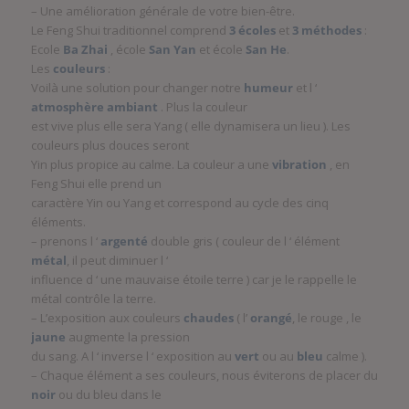
– Une amélioration générale de votre bien-être.
Le Feng Shui traditionnel comprend
3 écoles
et
3 méthodes
:
Ecole
Ba Zhai
, école
San Yan
et école
San He
.
Les
couleurs
:
Voilà une solution pour changer notre
humeur
et l ‘
atmosphère ambiant
. Plus la couleur
est vive plus elle sera Yang ( elle dynamisera un lieu ). Les
couleurs plus douces seront
Yin plus propice au calme. La couleur a une
vibration
, en
Feng Shui elle prend un
caractère Yin ou Yang et correspond au cycle des cinq
éléments.
– prenons l ‘
argenté
double gris ( couleur de l ‘ élément
métal
, il peut diminuer l ‘
influence d ‘ une mauvaise étoile terre ) car je le rappelle le
métal contrôle la terre.
– L’exposition aux couleurs
chaudes
( l’
orangé
, le rouge , le
jaune
augmente la pression
du sang. A l ‘ inverse l ‘ exposition au
vert
ou au
bleu
calme ).
– Chaque élément a ses couleurs, nous éviterons de placer du
noir
ou du bleu dans le