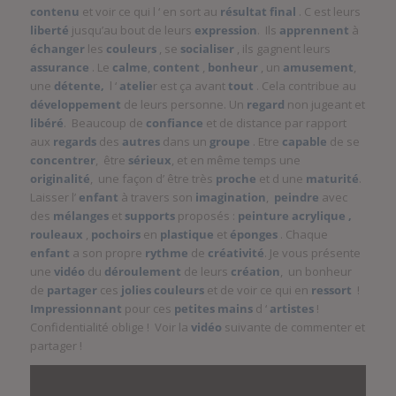
contenu
et voir ce qui l ‘ en sort au
résultat final
. C est leurs
liberté
jusqu’au bout de leurs
expression
. Ils
apprennent
à
échanger
les
couleurs
, se
socialiser
, ils gagnent leurs
assurance
. Le
calme
,
content
,
bonheur
, un
amusement
,
une
détente,
l ‘
atelie
r est ça avant
tout
. Cela contribue au
développement
de leurs personne. Un
regard
non jugeant et
libéré
. Beaucoup de
confiance
et de distance par rapport
aux
regards
des
autres
dans un
groupe
. Etre
capable
de se
concentrer
, être
sérieux
, et en même temps une
originalité
, une façon d’ être très
proche
et d une
maturité
.
Laisser l’
enfant
à travers son
imagination
,
peindre
avec
des
mélanges
et
supports
proposés :
peinture acrylique ,
rouleaux
,
pochoirs
en
plastique
et
éponges
. Chaque
enfant
a son propre
rythme
de
créativité
. Je vous présente
une
vidéo
du
déroulement
de leurs
création
, un bonheur
de
partager
ces
jolies
couleurs
et de voir ce qui en
ressort
!
Impressionnant
pour ces
petites
mains
d ‘
artistes
!
Confidentialité oblige ! Voir la
vidéo
suivante de commenter et
partager !