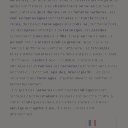
berbères
pour rassurer la maman et se
retatouait
le
genoux
après son mariage . Des
chants traditionnelles
qui louent l’
amour et la
vie
quotidienne
par les
femmes berbères
. Des
vieilles dames âgées
sont
tatouées
sur
tout le corps
à
Tunis
, des beaux
tatouages
sur la
poitrine
, sur tout le
bras
,
les plus
âgées
portent plus de
tatouages.
Des
gazelles
symbolisent la
beauté
de la
fille
. Une
planche
de
bois
. Le
poisson
pour le
mauvais
œil
. La
grenouille
pour que les
mauvais
sorts
ne peuvent pas l’ atteindre , les
tatouages
faisaient très mal et les filles ne devaient pas pleurer . C’ était
l’ homme qui
décidait
ce qui voulait au prétendant. Le
tatouage est un
remède
, les
berbères
se font tatouer sur des
endroits ou ils ont mal ,
épaules
,
bras
et
pieds
… Les gens
reviennent aux
tatouages
. D’ autres aiment les montrer, d’
autres les cachent .
La plupart des
berbères
vivent dans les
villages
et sont
protégés dans les
maisons
creuses dans la roche contre le
climat et attaques extérieurs. Certains encore vivent de l’
élevage
et d’
agriculture
, d’ autres villages sont
abandonnés.