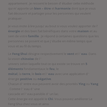
appartement . Je ressent le besoin d’ étudier cette méthode
qui m’ apporte un
bien – être
et
harmonie
dont que je vous
fait découvrir et partager pour les personnes qui veulent
pratiquer .
Je vous incite à lire jusqu’ au bout si vous voulez apporter de l’
énergie
et des bien fait bénéfiques dans votre
maison
et au
sein de votre
famille
. Je répond à certaines questions que les
personnes se posent et que j’ étudie en même temps que
vous et au fil du temps.
Le
Feng Shui
désigne respectivement le
vent
et l ‘
eau
. Dans
la vision
chinoise
de l ‘
univers selon laquelle tout ce qui existe se trouve en
5
éléments
fondamentaux le
feu
, le
métal
, la
terre
, le
bois
et l ‘
eau
avec une application d ‘
énergie
positive
ou
négative
.
Chacun d ‘ entre eux peuvent avoir des priorités
Ying
ou
Yang
. Comme l ‘ eau d ‘ une
cascade et l ‘ eau paisible d ‘ un lac.
Cette énergie est appelé le
Chi
. Vous pouvez améliorer Le
Feng Shui chez vous et ainsi