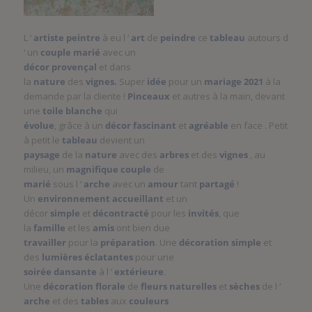
L ‘
artiste
peintre
à eu l ‘
art
de
peindre
ce
tableau
autours d
‘ un
couple
marié
avec un
décor provençal
et dans
la
nature
des
vignes.
Super
idée
pour un
mariage 2021
à la
demande par la cliente !
Pinceaux
et autres à la main, devant
une
toile
blanche
qui
évolue
, grâce à un
décor
fascinant
et
agréable
en face . Petit
à petit le
tableau
devient un
paysage
de la
nature
avec des
arbres
et des
vignes
, au
milieu, un
magnifique
couple
de
marié
sous l ‘
arche
avec un
amour
tant
partagé
!
Un
environnement
accueillant
et un
décor
simple
et
décontracté
pour les
invités
, que
la
famille
et les
amis
ont bien due
travailler
pour la
préparation
. Une
décoration simple
et
des
lumières éclatantes
pour une
soirée dansante
à l ‘
extérieure
.
Une
décoration
florale
de
fleurs
naturelles
et
sèches
de l ‘
arche
et des
tables
aux
couleurs