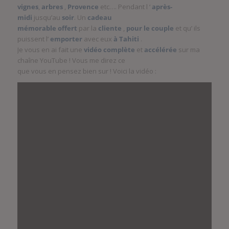
vignes
,
arbres
,
Provence
etc…. Pendant l ‘
après-
midi
jusqu’au
soir
. Un
cadeau
mémorable
offert
par la
cliente
,
pour le couple
et qu’ ils
puissent l’
emporter
avec eux
à Tahiti
.
Je vous en ai fait une
vidéo
complète
et
accélérée
sur ma
chaîne YouTube ! Vous me direz ce
que vous en pensez bien sur ! Voici la vidéo :