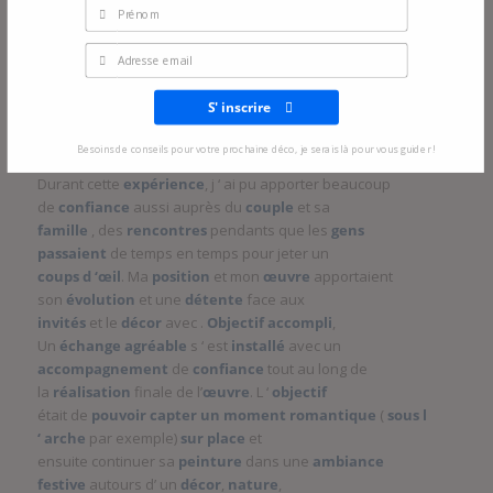
pour continuer cette œuvre
unique
qui
inspirait
l’
amour
, l’
émotion
et
la
verdure
,
vignes
,
arbres
,
petites maisons
et
une
petite vue de mer sur le côté
. Un grand
défit
pour moi ,
S' inscrire
car c’ était pour la première
fois ! Cela m’ a apporté beaucoup de
joie
et
Besoins de conseils pour votre prochaine déco, je serais là pour vous guider !
une
confiance
en
soi
pour
continuer
.
Durant cette
expérience
, j ‘ ai pu apporter beaucoup
de
confiance
aussi
auprès du
couple
et sa
famille
, des
rencontres
pendants que les
gens
passaient
de temps en temps pour jeter un
coups d ‘œil
. Ma
position
et mon
œuvre
apportaient
son
évolution
et une
détente
face aux
invités
et le
décor
avec .
Objectif accompli
,
Un
échange
agréable
s ‘ est
installé
avec un
accompagnement
de
confiance
tout au long de
la
réalisation
finale de l’
œuvre
. L ‘
objectif
était de
pouvoir capter un moment romantique
(
sous l
‘
arche
par exemple)
sur place
et
ensuite continuer sa
peinture
dans une
ambiance
festive
autours d’ un
décor
,
nature
,