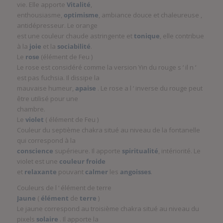
vie. Elle apporte
Vitalité
,
enthousiasme,
optimisme
, ambiance douce et chaleureuse ,
antidépresseur. Le orange
est une couleur chaude astringente et
tonique
, elle contribue
à la
joie
et la
sociabilité
.
Le
rose
(élément de Feu )
Le rose est considéré comme la version Yin du rouge s ‘ il n ‘
est pas fuchsia. Il dissipe la
mauvaise humeur,
apaise
. Le rose a l ‘ inverse du rouge peut
être utilisé pour une
chambre.
Le
violet
( élément de Feu )
Couleur du septième chakra situé au niveau de la fontanelle
qui correspond à la
conscience
supérieure. Il apporte
spiritualité
, intériorité. Le
violet est une
couleur froide
et
relaxante
pouvant
calmer
les
angoisses
.
Couleurs de l ‘ élément de terre
Jaune
(
élément
de
terre
)
Le jaune correspond au troisième chakra situé au niveau du
pixels
solaire
. Il apporte la