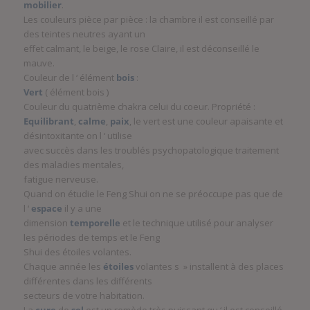
mobilier
.
Les couleurs pièce par pièce : la chambre il est conseillé par
des teintes neutres ayant un
effet calmant, le beige, le rose Claire, il est déconseillé le
mauve.
Couleur de l ‘ élément
bois
:
Vert
( élément bois )
Couleur du quatrième chakra celui du coeur. Propriété :
Equilibrant
,
calme
,
paix
, le vert est une couleur apaisante et
désintoxitante on l ‘ utilise
avec succès dans les troublés psychopatologique traitement
des maladies mentales,
fatigue nerveuse.
Quand on étudie le Feng Shui on ne se préoccupe pas que de
l ‘
espace
il y a une
dimension
temporelle
et le technique utilisé pour analyser
les périodes de temps et le Feng
Shui des étoiles volantes.
Chaque année les
étoiles
volantes s » installent à des places
différentes dans les différents
secteurs de votre habitation.