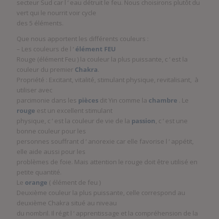
secteur Sud car l ‘ eau détruit le feu. Nous choisirons plutôt du
vert qui le nourrit voir cycle
des 5 éléments.
Que nous apportent les différents couleurs :
– Les couleurs de l ‘
élément FEU
Rouge (élément Feu ) la couleur la plus puissante, c ‘ est la
couleur du premier
Chakra
.
Propriété : Excitant, vitalité, stimulant physique, revitalisant, à
utiliser avec
parcimonie dans les
pièces
dit Yin comme la
chambre
. Le
rouge
est un excellent stimulant
physique, c ‘ est la couleur de vie de la
passion
, c ‘ est une
bonne couleur pour les
personnes souffrant d ‘ anorexie car elle favorise l ‘ appétit,
elle aide aussi pour les
problèmes de foie. Mais attention le rouge doit être utilisé en
petite quantité.
Le
orange
( élément de feu )
Deuxième couleur la plus puissante, celle correspond au
deuxième Chakra situé au niveau
du nombril. Il régit l ‘ apprentissage et la compréhension de la