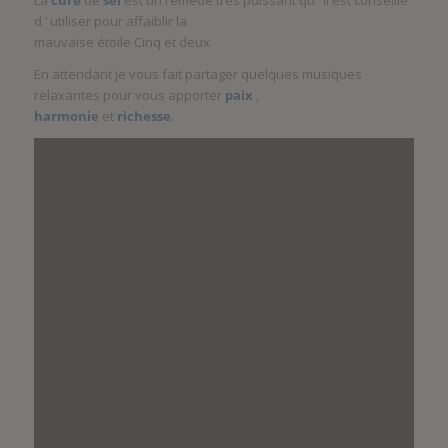
La
cure
de
sel
est un remède très puissant qu ‘ il est conseillé
d ‘ utiliser pour affaiblir la
mauvaise étoile Cinq et deux.
En attendant je vous fait partager quelques musiques
relaxantes pour vous apporter
paix
,
harmonie
et
richesse
.