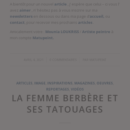
A bientôt pour un nouvel
article
, j’ espère que celui – ci vous l’
avez
aimer
, n’ hésitez pas à vous inscrire sur ma
newsletters
en dessous ou dans ma page d’
accueil,
ou
contact
, pour recevoir mes prochains
articles
.
Amicalement votre :
Mounia LOUKRISS
/
Artiste peintre
à
mon compte
Matupeint.
/
/
AVRIL 4, 2021
0 COMMENTAIRES
PAR
MATUPEINT
ARTICLES
,
IMAGE
,
INSPIRATIONS
,
MAGAZINES
,
OEUVRES
,
REPORTAGES
,
VIDÉOS
LA FEMME BERBÈRE ET
SES TATOUAGES