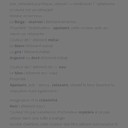
joie, stimulant psychique, stimule l » intellectuel, l ‘ optimisme.
Le jaune est un stimulant
moteur et nerveux.
Le
Beige
–
marron
( élément de terre)
Propriété : Stabilisateur ,
apaisant
, cette couleur aide au
repos car relaxante.
Couleur de l ‘ élément
méta
l :
Le
blanc
(élément métal)
Le
gris
( élément métal)
Argenté
ou
doré
(élément métal)
Couleur de l ‘ élément de l «
eau
:
Le
bleu
( élément de l ‘ eau)
Propriété :
Apaisant,
anti – stress ,
relaxant
, sédatif le bleu favorise la
relaxation mais également l ‘
imagination et la
créativité
.
Noir
( élément eau )
Couleur Yin par excellence. Profondeur
mystère
à ne pas
utiliser dans une salle à manger
ou une chambre, cette couleur doit être utilisée surtout pour le