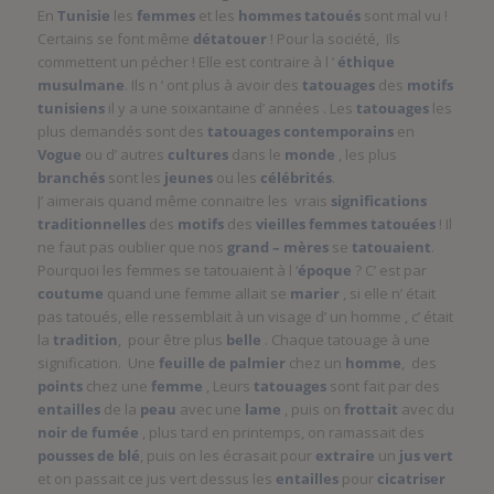
En
Tunisie
les
femmes
et les
hommes
tatoués
sont mal vu !
Certains se font même
détatouer
! Pour la société, Ils
commettent un pécher ! Elle est contraire à l ‘
éthique
musulmane
. Ils n ‘ ont plus à avoir des
tatouages
des
motifs
tunisiens
il y a une soixantaine d’ années . Les
tatouages
les
plus demandés sont des
tatouages
contemporains
en
Vogue
ou d’ autres
cultures
dans le
monde
, les plus
branchés
sont les
jeunes
ou les
célébrités
.
J’ aimerais quand même connaitre les vrais
significations
traditionnelles
des
motifs
des
vieilles femmes tatouées
! Il
ne faut pas oublier que nos
grand – mères
se
tatouaient
.
Pourquoi les femmes se tatouaient à l ‘
époque
? C’ est par
coutume
quand une femme allait se
marier
, si elle n’ était
pas tatoués, elle ressemblait à un visage d’ un homme , c’ était
la
tradition
, pour être plus
belle
. Chaque tatouage à une
signification. Une
feuille de palmier
chez un
homme
, des
points
chez une
femme
, Leurs
tatouages
sont fait par des
entailles
de la
peau
avec une
lame
, puis on
frottait
avec du
noir de fumée
, plus tard en printemps, on ramassait des
pousses de blé
, puis on les écrasait pour
extraire
un
jus vert
et on passait ce jus vert dessus les
entailles
pour
cicatriser