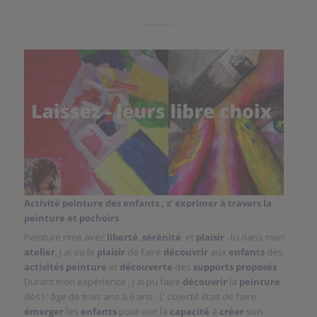
Activité peinture des enfants , s’ exprimer à travers la
peinture et pochoirs
Peinture rime avec
liberté
,
sérénité
et
plaisir
. Ici dans mon
atelier
, j ai eu le
plaisir
de faire
découvrir
aux
enfants
des
activités
peinture
et
découverte
des
supports proposés
.
Durant mon expérience , j ai pu faire
découvrir
la
peinture
dès l ‘ âge de trois ans à 6 ans . L’ objectif était de faire
émerger
les
enfants
pour voir la
capacité
à
créer
son