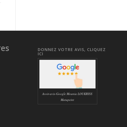
res
DONNEZ VOTRE AVIS, CLIQUEZ
ICI
Avoir-avis-Google Mounia LOUKRISS
Matupeint