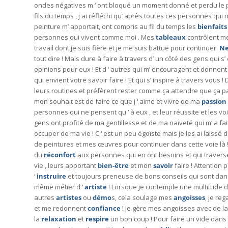
ondes négatives m ‘ ont bloqué un moment donné et perdu le pe
fils du temps , j ai réfléchi qu’ après toutes ces personnes qu
peinture m’ apportait, ont compris au fil du temps les
bienfait
personnes qui vivent comme moi . Mes
tableaux
contrôlent m
travail dont je suis fière et je me suis battue pour continuer.
Ne
tout dire ! Mais dure à faire à travers d’ un côté des gens qui s’
opinions pour eux ! Et d ‘ autres qui m’ encouragent et donnen
qui envient votre savoir faire ! Et qui s’ inspire à travers vous !
leurs routines et préfèrent rester comme ça attendre que ça pa
mon souhait est de faire ce que j ‘ aime et vivre de ma
passion
personnes qui ne pensent qu ‘ à eux , et leur réussite et les v
gens ont profité de ma gentillesse et de ma naïveté qui m’ a fai
occuper de ma vie ! C ‘ est un peu égoïste mais je les ai laissé 
de peintures et mes œuvres pour continuer dans cette voie là 
du
réconfort
aux personnes qui en ont besoins et qui traver
vie , leurs apportant
bien-être
et mon
savoir
faire ! Attention 
‘
instruire
et toujours preneuse de bons conseils qui sont dan
même métier d ‘
artiste
! Lorsque je contemple une multitude 
autres
artistes
ou
démo
s, cela soulage mes
angoisses
, je re
et me redonnent
confiance
! je gère mes angoisses avec de l
la
relaxation
et
respire
un bon coup ! Pour faire un vide dans 