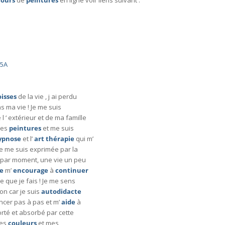
cours
de
peintures
en ligne voir liens suivant :
N5A
isses
de la vie , j ai perdu
 ma vie ! Je me suis
 l ‘ extérieur et de ma famille
mes
peintures
et me suis
ypnose
et l’
art thérapie
qui m’
 Je me suis exprimée par la
s par moment, une vie un peu
e
m’
encourage
à
continuer
e que je fais ! Je me sens
on car je suis
autodidacte
ncer pas à pas et m’
aide
à
rté et absorbé par cette
mes
couleurs
et mes