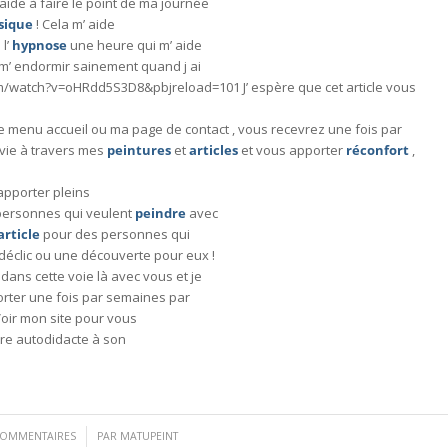
 aide à faire le point de ma journée
sique
! Cela m’ aide
 l’
hypnose
une heure qui m’ aide
m’ endormir sainement quand j ai
om/watch?v=oHRdd5S3D8&pbjreload=101 J’ espère que cet article vous
le menu accueil ou ma page de contact , vous recevrez une fois par
 vie à travers mes
peintures
et
articles
et vous apporter
réconfort
,
 apporter pleins
personnes qui veulent
peindre
avec
article
pour des personnes qui
 déclic ou une découverte pour eux !
 dans cette voie là avec vous et je
orter une fois par semaines par
 Voir mon site pour vous
tre autodidacte à son
/
COMMENTAIRES
PAR
MATUPEINT