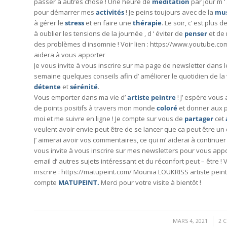
passer à autres chose ! Une heure de
méditation
par jour m ‘
pour démarrer mes
activités
! Je peins toujours avec de la
mu
à gérer le
stress
et en faire une
thérapie
. Le soir, c’ est plus de
à oublier les tensions de la journée , d ‘ éviter de
penser
et de 
des problèmes d insomnie ! Voir lien : https://www.youtube.c
aidera à vous apporter
Je vous invite à vous inscrire sur ma page de newsletter dans 
semaine quelques conseils afin d’ améliorer le quotidien de la
détente
et
sérénité
.
Vous emporter dans ma vie d’
artiste
peintre
! J’ espère vous
de points positifs à travers mon monde
coloré
et donner aux 
moi et me suivre en ligne ! Je compte sur vous de
partager
cet
veulent avoir envie peut être de se lancer que ca peut être un
J’ aimerai avoir vos commentaires, ce qui m’ aiderai à continuer
vous invite à vous inscrire sur mes newsletters pour vous app
email d’ autres sujets intéressant et du réconfort peut – être !
inscrire : https://matupeint.com/ Mounia LOUKRISS artiste pein
compte
MATUPEINT.
Merci pour votre visite à bientôt !
/
MARS 4, 2021
2 