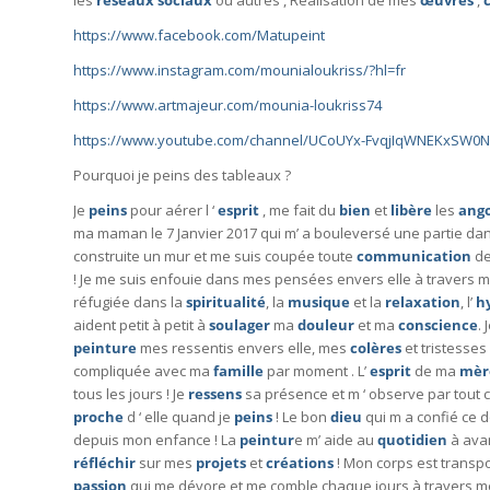
les
réseaux
sociaux
ou autres , Réalisation de mes
œuvres
,
https://www.facebook.com/Matupeint
https://www.instagram.com/mounialoukriss/?hl=fr
https://www.artmajeur.com/mounia-loukriss74
https://www.youtube.com/channel/UCoUYx-FvqjIqWNEKxSW0
Pourquoi je peins des tableaux ?
Je
peins
pour aérer l ‘
esprit
, me fait du
bien
et
libère
les
ango
ma maman le 7 Janvier 2017 qui m’ a bouleversé une partie dans
construite un mur et me suis coupée toute
communication
de
! Je me suis enfouie dans mes pensées envers elle à travers 
réfugiée dans la
spiritualité
, la
musique
et la
relaxation
, l’
h
aident petit à petit à
soulager
ma
douleur
et ma
conscience
.
peinture
mes ressentis envers elle, mes
colères
et tristesse
compliquée avec ma
famille
par moment . L’
esprit
de ma
mèr
tous les jours ! Je
ressens
sa présence et m ‘ observe par tout c
proche
d ‘ elle quand je
peins
! Le bon
dieu
qui m a confié ce d
depuis mon enfance ! La
peintur
e m’ aide au
quotidien
à ava
réfléchir
sur mes
projets
et
créations
! Mon corps est transpo
passion
qui me dévore et me comble chaque jours à travers 