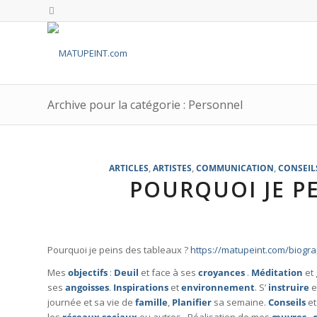
Archive pour la catégorie : Personnel
ARTICLES
,
ARTISTES
,
COMMUNICATION
,
CONSEIL
POURQUOI JE PE
Pourquoi je peins des tableaux ?
https://matupeint.com/biogr
Mes
objectifs
:
Deuil
et face à ses
croyances
.
Méditation
et
ses
angoisses
.
Inspirations
et
environnement
. S’
instruire
e
journée et sa vie de
famille
,
Planifier
sa semaine.
Conseils
e