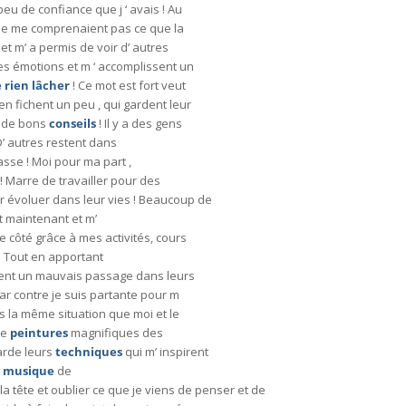
u de confiance que j ‘ avais ! Au
i ne me comprenaient pas ce que la
s
et m’ a permis de voir d’ autres
es émotions et m ‘ accomplissent un
 rien lâcher
! Ce mot est fort veut
 en fichent un peu , qui gardent leur
t de bons
conseils
! Il y a des gens
 D’ autres restent dans
sse ! Moi pour ma part ,
! Marre de travailler pour des
oir évoluer dans leur vies ! Beaucoup de
t maintenant et m’
de côté grâce à mes activités, cours
! Tout en apportant
sent un mauvais passage dans leurs
par contre je suis partante pour m
s la même situation que moi et le
de
peintures
magnifiques des
garde leurs
techniques
qui m’ inspirent
a
musique
de
la tête et oublier ce que je viens de penser et de