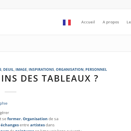
Accueil
A propos
Le
S
,
DEUIL
,
IMAGE
,
INSPIRATIONS
,
ORGANISATION
,
PERSONNEL
INS DES TABLEAUX ?
aphie
 gérer
t se
former.
Organisation
de sa
t
échanges
entre
artistes
dans