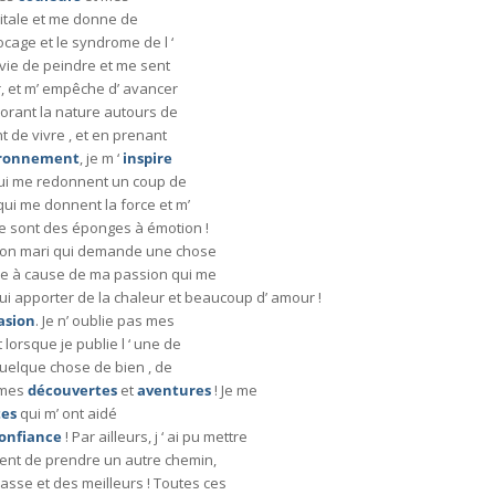
itale et me donne de
locage et le syndrome de l ‘
nvie de peindre et me sent
er, et m’ empêche d’ avancer
lorant la nature autours de
 de vivre , et en prenant
ronnement
, je m ‘
inspire
ui me redonnent un coup de
qui me donnent la force et m’
Ce sont des éponges à émotion !
Mon mari qui demande une chose
se à cause de ma passion qui me
lui apporter de la chaleur et beaucoup d’ amour !
asion
. Je n’ oublie pas mes
lorsque je publie l ‘ une de
 quelque chose de bien , de
s mes
découvertes
et
aventures
! Je me
tes
qui m’ ont aidé
onfiance
! Par ailleurs, j ‘ ai pu mettre
sent de prendre un autre chemin,
passe et des meilleurs ! Toutes ces