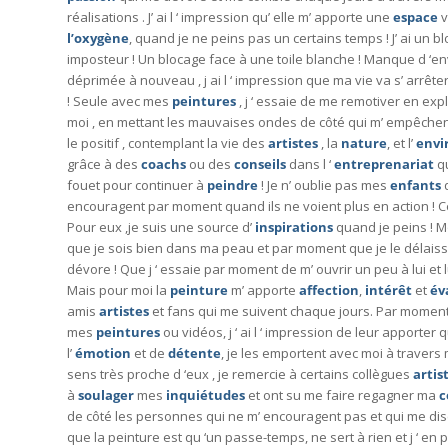
réalisations . J’ ai l ‘ impression qu’ elle m’ apporte une
espace
v
l’oxygène
, quand je ne peins pas un certains temps ! J’ ai un b
imposteur ! Un blocage face à une toile blanche ! Manque d ‘e
déprimée à nouveau , j ai l ‘ impression que ma vie va s’ arrêt
! Seule avec mes
peintures
, j ‘ essaie de me remotiver en exp
moi , en mettant les mauvaises ondes de côté qui m’ empêchent
le positif , contemplant la vie des
artistes
, la
nature
, et l’
envi
grâce à des
coachs
ou des
conseils
dans l ‘
entreprenariat
q
fouet pour continuer à
peindre
! Je n’ oublie pas mes
enfants
encouragent par moment quand ils ne voient plus en action ! 
Pour eux ,je suis une source d’
inspirations
quand je peins ! 
que je sois bien dans ma peau et par moment que je le délais
dévore ! Que j ‘ essaie par moment de m’ ouvrir un peu à lui et 
Mais pour moi la
peinture
m’ apporte
affection
,
intérêt
et
év
amis
artistes
et fans qui me suivent chaque jours. Par moment 
mes
peintures
ou vidéos, j ‘ ai l ‘ impression de leur apporter
l’
émotion
et de
détente
, je les emportent avec moi à traver
sens très proche d ‘eux , je remercie à certains collègues
artis
à
soulager
mes
inquiétudes
et ont su me faire regagner ma
c
de côté les personnes qui ne m’ encouragent pas et qui me di
que la peinture est qu ‘un passe-temps, ne sert à rien et j ‘ en 