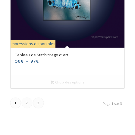
Impressions disponibles
5.00
Tableau de Stitch tirage d’ art
Plage
50
€
–
97
€
de
prix :
50€
Choix des options
à
97€
1
2
3
Page 1 sur 3