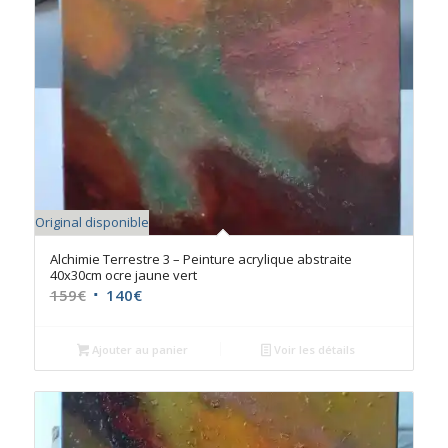
Original disponible
Alchimie Terrestre 3 – Peinture acrylique abstraite
40x30cm ocre jaune vert
Le
Le
159
€
140
€
prix
prix
initial
actuel
Ajouter au panier
Voir les détails
était :
est :
159€.
140€.