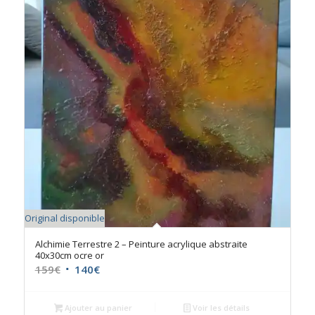
Original disponible
Alchimie Terrestre 2 – Peinture acrylique abstraite
40x30cm ocre or
Le
Le
159
€
140
€
prix
prix
initial
actuel
Ajouter au panier
Voir les détails