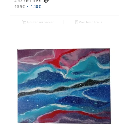
40x30cm ocre rouge
Le
Le
159
€
140
€
prix
prix
initial
actuel
Ajouter au panier
Voir les détails
était :
est :
159€.
140€.