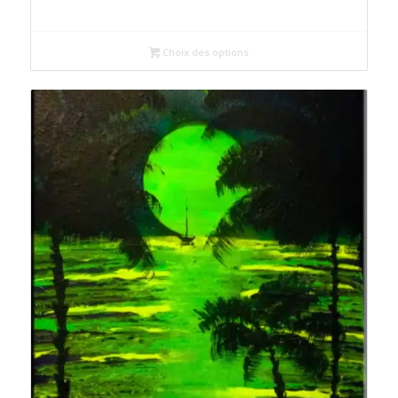
de
prix :
50€
Choix des options
à
165€