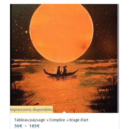
Impressions disponibles
5.00
Tableau paysage » Complice » tirage d’art
Plage
50
€
–
165
€