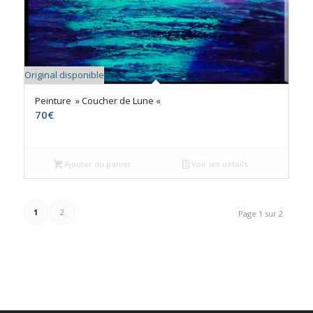
Original disponible
Peinture » Coucher de Lune «
70
€
Ajouter au panier
Voir les détails
1
2
Page 1 sur 2