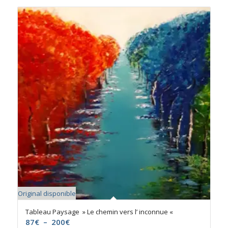
Original disponible
Tableau Paysage » Le chemin vers l’ inconnue «
Plage
87
€
–
200
€