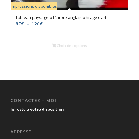
Impressions disponibles
Tableau paysage » L’ arbre anglais » tirage d’art
Plage
87
€
–
120
€
de
prix :
87€
Choix des options
à
120€
CONTACTEZ – MOI
Je reste à votre disposition
ADRESSE