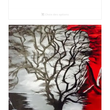
de
prix :
87€
Choix des options
à
200€