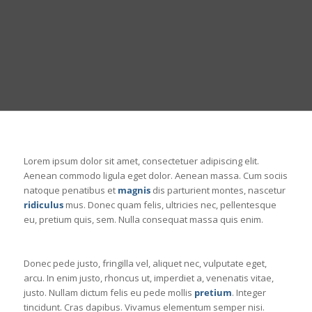
OTHER EXAMPLES
Lorem ipsum dolor sit amet, consectetuer adipiscing elit.
Aenean commodo ligula eget dolor. Aenean massa. Cum sociis
natoque penatibus et
magnis
dis parturient montes, nascetur
ridiculus
mus. Donec quam felis, ultricies nec, pellentesque
eu, pretium quis, sem. Nulla consequat massa quis enim.
Donec pede justo, fringilla vel, aliquet nec, vulputate eget,
arcu. In enim justo, rhoncus ut, imperdiet a, venenatis vitae,
justo. Nullam dictum felis eu pede mollis
pretium
. Integer
tincidunt. Cras dapibus. Vivamus elementum semper nisi.