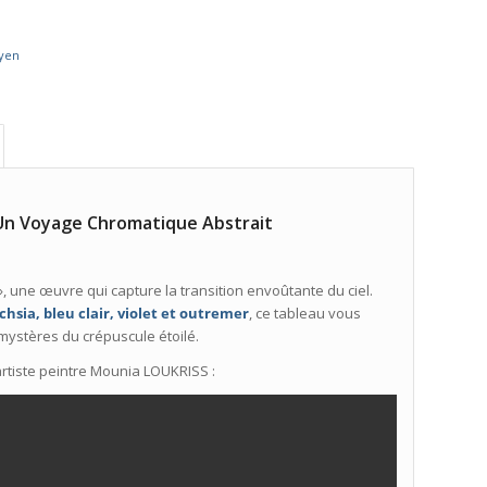
yen
 : Un Voyage Chromatique Abstrait
», une œuvre qui capture la transition envoûtante du ciel.
fuchsia, bleu clair, violet et outremer
, ce tableau vous
 mystères du crépuscule étoilé.
l’artiste peintre Mounia LOUKRISS :