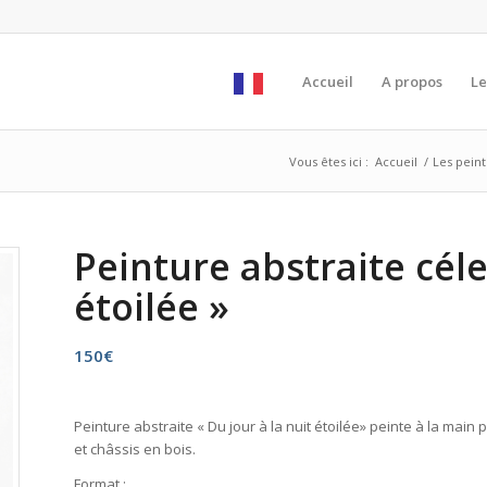
Accueil
A propos
Le
Vous êtes ici :
Accueil
/
Les pein
Peinture abstraite céle
étoilée »
150
€
Peinture abstraite « Du jour à la nuit étoilée» peinte à la main p
et châssis en bois.
Format :