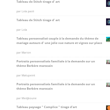
Tableau de Stitch tirage d' art
Note
par Lola paoli
5
sur 5
Tableau de Stitch tirage d' art
Note
par Lola
5
sur 5
Tableau personnalisé couple à la demande du thème de
mariage autours d' une jolie vue nature et vignes sur place
Note
par Marion
5
sur 5
Portraits personnalisés familiale à la demande sur un
thème Berbère marocain
Note
par Matupeint
5
sur 5
Portraits personnalisés familiale à la demande sur un
thème Berbère marocain
Note
par Medjkoune
5
sur 5
Tableau paysage " Complice " tirage d'art