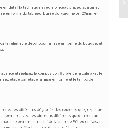
 en détail la technique avec le pinceau plat au spalter et
Or
mise en forme du tableau. Durée du visionnage : 29min. et
r le relief et le décor pour la mise en forme du bouquet et
5s.
’avance et réalisez la composition florale de la toile avec le
éalisez étape par étape la mise en forme et le temps de
Apprenez les différents dégradés des couleurs que j’explique
r et peindre avec des pinceaux différents qui donnent un
tits tubes de peinture en relief de la marque Pébéo en faisant
omposition. N’oubliez pas de signer à la fin.