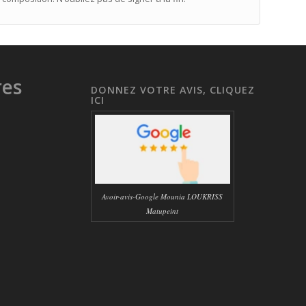
res
DONNEZ VOTRE AVIS, CLIQUEZ
ICI
Avoir-avis-Google Mounia LOUKRISS
Matupeint