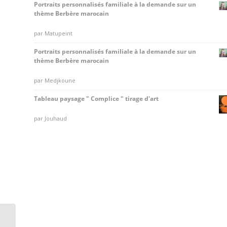
Portraits personnalisés familiale à la demande sur un
thème Berbère marocain
Note
par Matupeint
5
sur 5
Portraits personnalisés familiale à la demande sur un
thème Berbère marocain
Note
par Medjkoune
5
sur 5
Tableau paysage " Complice " tirage d'art
Note
par Jouhaud
5
sur 5
Cours N°2 du tableau