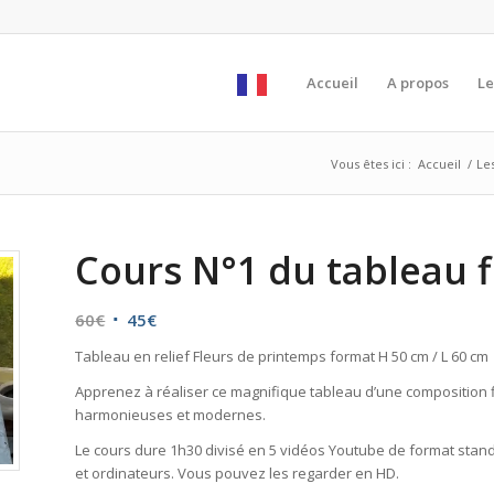
Accueil
A propos
Le
Vous êtes ici :
Accueil
/
Le
Cours N°1 du tableau 
Le
Le
60
€
45
€
prix
prix
Tableau en relief Fleurs de printemps format H 50 cm / L 60 cm
initial
actuel
Apprenez à réaliser ce magnifique tableau d’une composition flo
était :
est :
harmonieuses et modernes.
60€.
45€.
Le cours dure 1h30 divisé en 5 vidéos Youtube de format standar
et ordinateurs. Vous pouvez les regarder en HD.