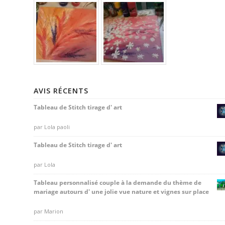
AVIS RÉCENTS
Tableau de Stitch tirage d' art
Note
par Lola paoli
5
sur 5
Tableau de Stitch tirage d' art
Note
par Lola
5
sur 5
Tableau personnalisé couple à la demande du thème de
mariage autours d' une jolie vue nature et vignes sur place
Note
par Marion
5
sur 5