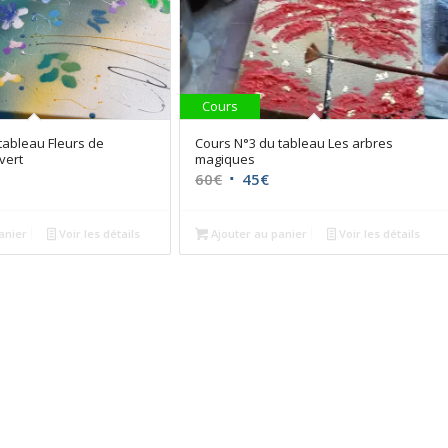
Cours
tableau Fleurs de
Cours N°3 du tableau Les arbres
vert
magiques
e
Le
Le
60
€
45
€
rix
prix
prix
ctuel
initial
actuel
anier
Voir les détails
Ajouter au panier
Voir les détails
st :
était :
est :
5€.
60€.
45€.