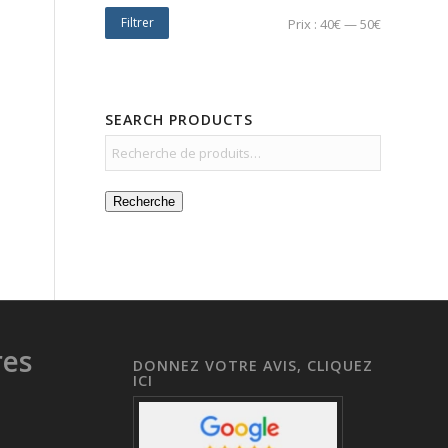
Filtrer
Prix :
40€
—
50€
SEARCH PRODUCTS
Recherche
res
DONNEZ VOTRE AVIS, CLIQUEZ
ICI