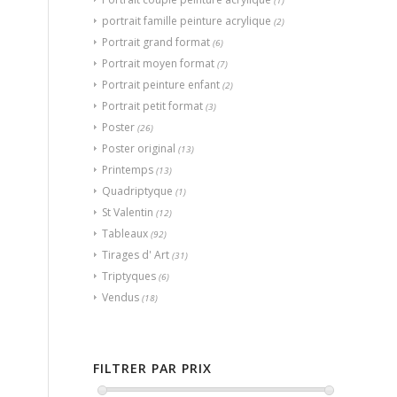
(1)
portrait famille peinture acrylique
(2)
Portrait grand format
(6)
Portrait moyen format
(7)
Portrait peinture enfant
(2)
Portrait petit format
(3)
Poster
(26)
Poster original
(13)
Printemps
(13)
Quadriptyque
(1)
St Valentin
(12)
Tableaux
(92)
Tirages d' Art
(31)
Triptyques
(6)
Vendus
(18)
FILTRER PAR PRIX