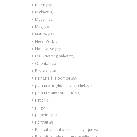
marin
(18)
Mickeys
(3)
Moyen
(38)
Mugs
(3)
Nature
(33)
New - York
(1)
Non classé
(10)
Oeuvres originales
(70)
Orientale
(6)
Paysage
(54)
Peinture à la bombe
(58)
peinture acrylique avec relief
(51)
peinture aux couteaux
(31)
Petit
(40)
plage
(23)
planètes
(13)
Portrait
(6)
Portrait animal peinture acrylique
(5)
Portrait couple peinture acrylique