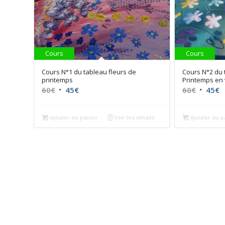
Cours
Cours
Cours N°1 du tableau fleurs de
Cours N°2 du 
printemps
Printemps en 
Le
Le
Le
L
60
€
45
€
60
€
45
€
prix
prix
prix
p
initial
actuel
initial
a
Ajouter au panier
Voir les détails
Ajouter au p
était :
est :
était :
e
60€.
45€.
60€.
4