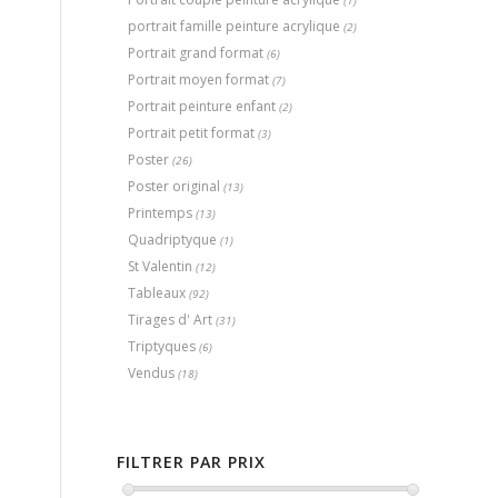
(1)
portrait famille peinture acrylique
(2)
Portrait grand format
(6)
Portrait moyen format
(7)
Portrait peinture enfant
(2)
Portrait petit format
(3)
Poster
(26)
Poster original
(13)
Printemps
(13)
Quadriptyque
(1)
St Valentin
(12)
Tableaux
(92)
Tirages d' Art
(31)
Triptyques
(6)
Vendus
(18)
FILTRER PAR PRIX