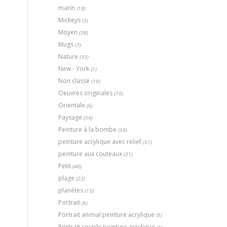
marin
(18)
Mickeys
(3)
Moyen
(38)
Mugs
(3)
Nature
(33)
New - York
(1)
Non classé
(10)
Oeuvres originales
(70)
Orientale
(6)
Paysage
(54)
Peinture à la bombe
(58)
peinture acrylique avec relief
(51)
peinture aux couteaux
(31)
Petit
(40)
plage
(23)
planètes
(13)
Portrait
(6)
Portrait animal peinture acrylique
(5)
Portrait couple peinture acrylique