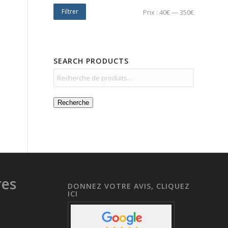
Filtrer
Prix :
40€
—
350€
SEARCH PRODUCTS
Recherche
res
DONNEZ VOTRE AVIS, CLIQUEZ
ICI