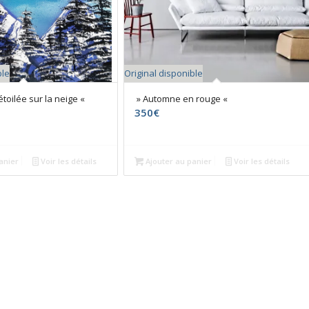
ble
Original disponible
étoilée sur la neige «
» Automne en rouge «
350
€
anier
Voir les détails
Ajouter au panier
Voir les détails