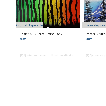
Original disponible
Original disponi
Poster A3 » Forêt lumineuse «
Poster » Nuit 
40
€
40
€
Ajouter au panier
Voir les détails
Ajouter au p